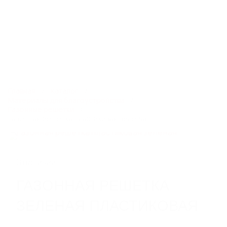
8 800 550 28 13
spb@steelot.ru
0
0
Каталог
Главная
Каталог
Материалы для благоустройства
Газонные решетки
Газонная решетка пластиковая зеленая
ЛИНЕЙНЫЙ ПОВЕРХНОСТНЫЙ
ВОДООТВОД
Пластиковые водоотводные лотки
Бетонные водоотводные лотки
В наличии
Полимербетонные водоотводные лотки
Пескоуловители
ГАЗОННАЯ РЕШЕТКА
Еще 6
ЗЕЛЕНАЯ ПЛАСТИКОВАЯ
СИСТЕМЫ ТОЧЕЧНОГО