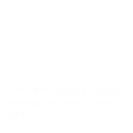
8 800 550 28 13
spb@steelot.ru
0
0
Каталог
Главная
Каталог
Материалы для благоустройства
Парковая мебель из архитектурного бетона
ЛИНЕЙНЫЙ ПОВЕРХНОСТНЫЙ
Каталог
ВОДООТВОД
Пластиковые водоотводные лотки
ПАРКОВАЯ МЕБЕЛЬ, МАЛЫЕ
Бетонные водоотводные лотки
Полимербетонные водоотводные лотки
АРХИТЕКТУРНЫЕ ФОРМЫ
Пескоуловители
(МАФ)
Еще 6
СИСТЕМЫ ТОЧЕЧНОГО