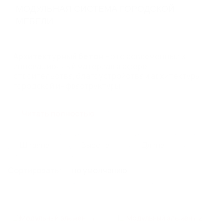
МОДУЛЬНАЯ СИСТЕМА ГОРОДСКОЙ
ВОДООТВОДА
МЕБЕЛИ
Пластиковый дождеприемник
Бетонные дождеприемники
Архитектурный бетон
– это современный и
ДОЖДЕПРИЕМНЫЕ РЕШЕТКИ
инновационный материал в сфере
строительства, благоустройства и архитектуры
городской инфраструктуры.
ЛОКАЛЬНЫЕ ОЧИСТНЫЕ
СООРУЖЕНИЯ, НАСОСНЫЕ
Читать полностью
СТАНЦИИ, ЕМКОСТИ И
РЕЗЕРВУАРЫ
Ширина
Высота
Длина
Насосные станции (КНС, ПНС, СПД) Steelot ПРО
Локальные очистные сооружения (ЛОС) Steelot
ПРО
Сортировать:
Емкости и резервуары Steelot ПРО
Емкости стальные спиральновитые оцинкованные
STEELOT SPIREL®