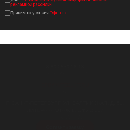
рекламной рассылки
Принимаю условия
Оферты
8 800 550 28 13
Звонок бесплатный
SPB@STEELOT.RU
почта
Г. САНКТ-ПЕТЕРБУРГ, УЛ. БАЛТИЙСКАЯ, Д. 51,
ЛИТЕРА А, ЭТАЖ 6, ОФИС 607
пн-пт 9.00-18.00
Оставить заявку