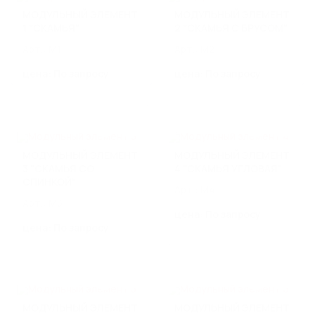
КАНАЛИЗАЦИОННЫЕ ЛЮКИ
МОДУЛЬНЫЙ ЭЛЕМЕНТ
МОДУЛЬНЫЙ ЭЛЕМЕНТ
1 "СКАМЬЯ"
2 "СКАМЬЯ С БРУСОМ"
Арт.: M1
Арт.: M2
РЕШЕТЧАТЫЙ НАСТИЛ И
ЛЕСТНИЧНЫЕ СТУПЕНИ
цена: По запросу
цена: По запросу
Прессованный оцинкованный решетчатый настил
Прессованные лестничные ступени
Сварной оцинкованный решетчатый настил
Сварные лестничные ступени
МОДУЛЬНЫЙ ЭЛЕМЕНТ
МОДУЛЬНЫЙ ЭЛЕМЕНТ
Еще 1
3 "СКАМЬЯ СО
4 "СКАМЬЯ УГЛОВАЯ"
СПИНКОЙ"
Арт.: M4
МАТЕРИАЛЫ ДЛЯ
Арт.: M3
БЛАГОУСТРОЙСТВА
цена: По запросу
цена: По запросу
Стальные бордюры
Пластиковые бордюры
Газонные решетки
Парковая мебель из архитектурного бетона
МОДУЛЬНЫЙ ЭЛЕМЕНТ
МОДУЛЬНЫЙ ЭЛЕМЕНТ