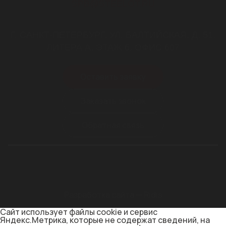
SPB@STEELOT.RU
почта
Г. САНКТ-ПЕТЕРБУРГ, УЛ. БАЛТИЙСКАЯ, Д. 51,
ЛИТЕРА А, ЭТАЖ 6, ОФИС 607
пн-пт 9.00-18.00
Оставить заявку
Заказать звонок
Обратная связь
ОГРН 1187746169654
ИНН 9709024985
Политика конфиденциальности
Разработка сайта — Ridis
Сайт использует файлы cookie и сервис
Яндекс.Метрика, которые не содержат сведений, на