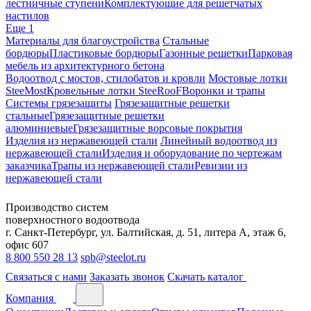
лестничные ступени
Комплектующие для решетчатых
настилов
Еще 1
Материалы для благоустройства
Стальные
бордюры
Пластиковые бордюры
Газонные решетки
Парковая
мебель из архитектурного бетона
Водоотвод с мостов, стилобатов и кровли
Мостовые лотки
SteeMost
Кровельные лотки SteeRooF
Воронки и трапы
Системы грязезащиты
Грязезащитные решетки
стальные
Грязезащитные решетки
алюминиевые
Грязезащитные ворсовые покрытия
Изделия из нержавеющей стали
Линейный водоотвод из
нержавеющей стали
Изделия и оборудование по чертежам
заказчика
Трапы из нержавеющей стали
Ревизии из
нержавеющей стали
Производство систем
поверхностного водоотвода
г. Санкт-Петербург, ул. Балтийская, д. 51, литера А, этаж 6,
офис 607
8 800 550 28 13
spb@steelot.ru
Связаться с нами
Заказать звонок
Скачать каталог
Компания