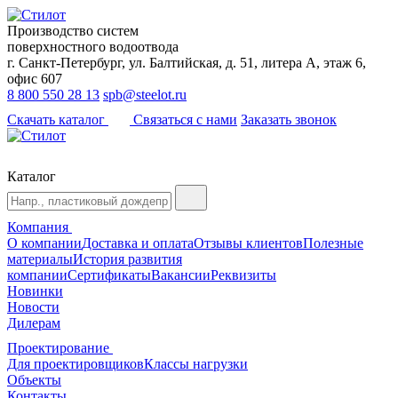
Производство систем
поверхностного водоотвода
г. Санкт-Петербург, ул. Балтийская, д. 51, литера А, этаж 6,
офис 607
8 800 550 28 13
spb@steelot.ru
Скачать каталог
Связаться с нами
Заказать звонок
Каталог
Компания
О компании
Доставка и оплата
Отзывы клиентов
Полезные
материалы
История развития
компании
Сертификаты
Вакансии
Реквизиты
Новинки
Новости
Дилерам
Проектирование
Для проектировщиков
Классы нагрузки
Объекты
Контакты