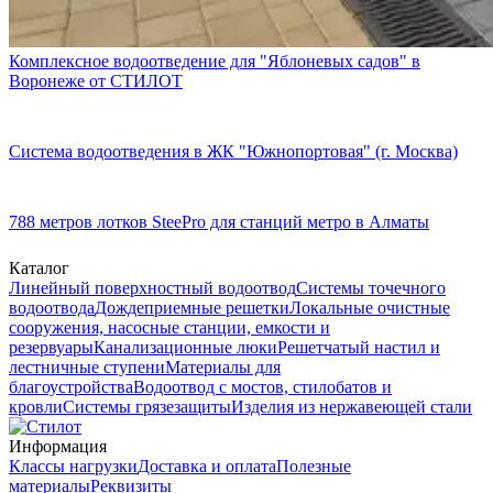
Комплексное водоотведение для "Яблоневых садов" в
Воронеже от СТИЛОТ
Система водоотведения в ЖК "Южнопортовая" (г. Москва)
788 метров лотков SteePro для станций метро в Алматы
Каталог
Линейный поверхностный водоотвод
Системы точечного
водоотвода
Дождеприемные решетки
Локальные очистные
сооружения, насосные станции, емкости и
резервуары
Канализационные люки
Решетчатый настил и
лестничные ступени
Материалы для
благоустройства
Водоотвод с мостов, стилобатов и
кровли
Системы грязезащиты
Изделия из нержавеющей стали
Информация
Классы нагрузки
Доставка и оплата
Полезные
материалы
Реквизиты