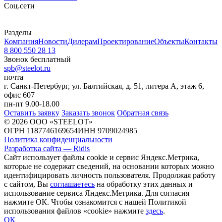
Cоц.сети
Разделы
Компания
Новости
Дилерам
Проектирование
Объекты
Контакты
8 800 550 28 13
Звонок бесплатный
spb@steelot.ru
почта
г. Санкт-Петербург, ул. Балтийская, д. 51, литера А, этаж 6,
офис 607
пн-пт 9.00-18.00
Оставить заявку
Заказать звонок
Обратная связь
© 2026 ООО «STEELOT»
ОГРН 1187746169654
ИНН 9709024985
Политика конфиденциальности
Разработка сайта — Ridis
Сайт использует файлы cookie и сервис Яндекс.Метрика,
которые не содержат сведений, на основании которых можно
идентифицировать личность пользователя. Продолжая работу
с сайтом, Вы
соглашаетесь
на обработку этих данных и
использование сервиса Яндекс.Метрика. Для согласия
нажмите ОК. Чтобы ознакомится с нашей Политикой
использования файлов «cookie» нажмите
здесь
.
ОК