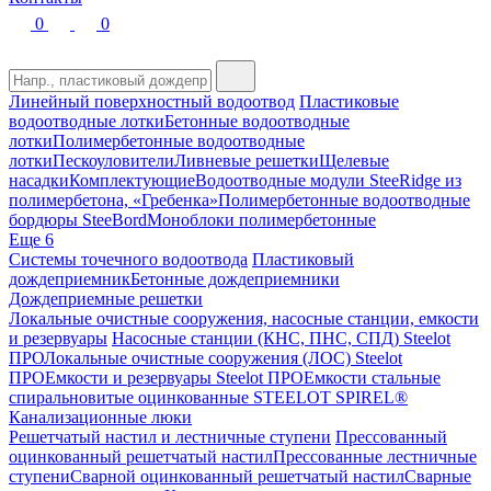
0
0
Линейный поверхностный водоотвод
Пластиковые
водоотводные лотки
Бетонные водоотводные
лотки
Полимербетонные водоотводные
лотки
Пескоуловители
Ливневые решетки
Щелевые
насадки
Комплектующие
Водоотводные модули SteeRidge из
полимербетона, «Гребенка»
Полимербетонные водоотводные
бордюры SteeBord
Моноблоки полимербетонные
Еще 6
Системы точечного водоотвода
Пластиковый
дождеприемник
Бетонные дождеприемники
Дождеприемные решетки
Локальные очистные сооружения, насосные станции, емкости
и резервуары
Насосные станции (КНС, ПНС, СПД) Steelot
ПРО
Локальные очистные сооружения (ЛОС) Steelot
ПРО
Емкости и резервуары Steelot ПРО
Емкости стальные
спиральновитые оцинкованные STEELOT SPIREL®
Канализационные люки
Решетчатый настил и лестничные ступени
Прессованный
оцинкованный решетчатый настил
Прессованные лестничные
ступени
Сварной оцинкованный решетчатый настил
Сварные