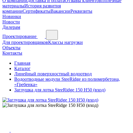
О компании
Доставка и оплата
Отзывы клиентов
Полезные
материалы
История развития
компании
Сертификаты
Вакансии
Реквизиты
Новинки
Новости
Дилерам
Проектирование
Для проектировщиков
Классы нагрузки
Объекты
Контакты
Главная
Каталог
Линейный поверхностный водоотвод
Водоотводные модули SteeRidge из полимербетона,
«Гребенка»
Заглушка для лотка SteeRidge 150 H50 (вход)